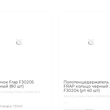
чок Frap F30205
Полотенцедержатель
ный (80 шт)
FRAP кольцо черный 
F30204 (уп 40 шт)
ССУАРЫ FRAP СЕРИЯ 302
АКСЕССУАРЫ FRAP СЕРИЯ 3
товара:
13349