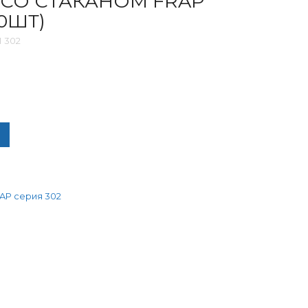
 СО СТАКАНОМ FRAP
40ШТ)
 302
ЧЕСТВО ТОВАРА ДЕРЖАТЕЛЬ СО СТАКАНОМ FRAP F30206 (УП 4
AP серия 302