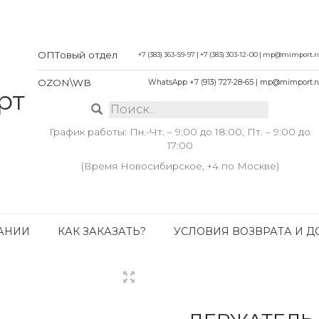
ОПТовый отдел
+7 (383) 363-59-97
|
+7 (383) 303-12-00
|
mp@mimport.r
OZON\WB
WhatsApp +7 (913) 727-28-65
|
mp@mimport.r
График работы: Пн.-Чт. – 9:00 до 18:00, Пт. – 9:00 до
17:00
(Время Новосибирское, +4 по Москве)
АНИИ
КАК ЗАКАЗАТЬ?
УСЛОВИЯ ВОЗВРАТА И Д