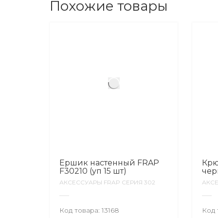
Похожие товары
Ершик настенный FRAP
Крю
F30210 (уп 15 шт)
чер
АКСЕССУАРЫ FRAP СЕРИЯ 302
АКСЕ
Код товара:
13168
Код 