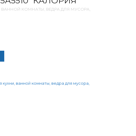
5А5510 “КАЛОРИЯ”
, ВАННОЙ КОМНАТЫ, ВЕДРА ДЛЯ МУСОРА,
ЧЕСТВО ТОВАРА ЕРШИК CAL95А5510 "КАЛОРИЯ"
 кухни, ванной комнаты, ведра для мусора,