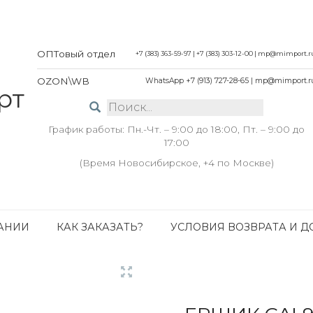
ОПТовый отдел
+7 (383) 363-59-97
|
+7 (383) 303-12-00
|
mp@mimport.r
OZON\WB
WhatsApp +7 (913) 727-28-65
|
mp@mimport.r
График работы: Пн.-Чт. – 9:00 до 18:00, Пт. – 9:00 до
17:00
(Время Новосибирское, +4 по Москве)
АНИИ
КАК ЗАКАЗАТЬ?
УСЛОВИЯ ВОЗВРАТА И Д