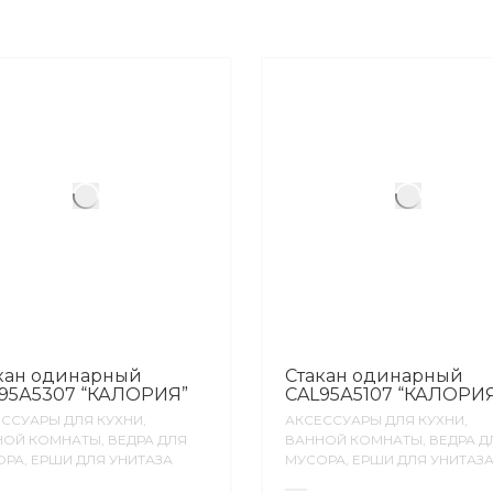
кан одинарный
Стакан одинарный
95А5307 “КАЛОРИЯ”
CAL95А5107 “КАЛОРИ
ССУАРЫ ДЛЯ КУХНИ,
АКСЕССУАРЫ ДЛЯ КУХНИ,
ОЙ КОМНАТЫ, ВЕДРА ДЛЯ
ВАННОЙ КОМНАТЫ, ВЕДРА Д
РА, ЕРШИ ДЛЯ УНИТАЗА
МУСОРА, ЕРШИ ДЛЯ УНИТАЗ