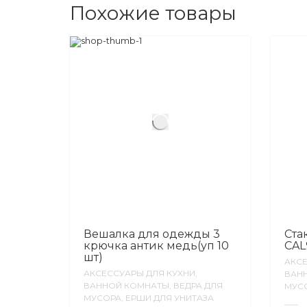
Похожие товары
Вешалка для одежды 3
Ста
крючка антик медь(уп 10
CAL
шт)
АКСЕ
АКСЕССУАРЫ ДЛЯ КУХНИ,
ВАНН
ВАННОЙ КОМНАТЫ, ВЕДРА ДЛЯ
МУСО
МУСОРА, ЕРШИ ДЛЯ УНИТАЗА