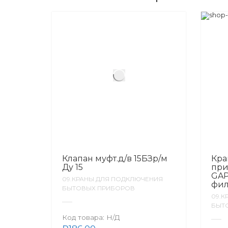
Клапан муфт.д/в 15БЗр/м
Кра
Ду 15
при
GAP
09.КРАНЫ ДЛЯ ПОДКЛЮЧЕНИЯ
фил
БЫТОВЫХ ПРИБОРОВ
09.К
БЫТ
Код товара:
Н/Д