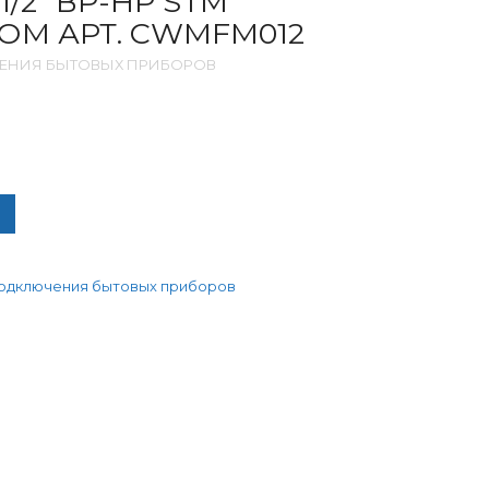
/2″ ВР-НР STM
ОМ АРТ. CWMFM012
ЧЕНИЯ БЫТОВЫХ ПРИБОРОВ
ЧЕСТВО ТОВАРА КРАН МИНИ 1/2" ВР-НР STM ФЛАЖОК, ХРОМ А
подключения бытовых приборов