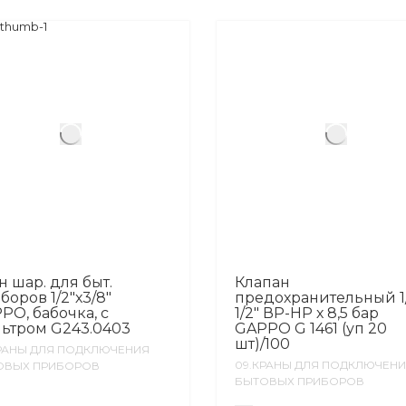
н шар. для быт.
Клапан
боров 1/2″х3/8″
предохранительный 1/
PO, бабочка, с
1/2″ ВP-НР х 8,5 бар
ьтром G243.0403
GAPPO G 1461 (уп 20
шт)/100
РАНЫ ДЛЯ ПОДКЛЮЧЕНИЯ
09.КРАНЫ ДЛЯ ПОДКЛЮЧЕН
ОВЫХ ПРИБОРОВ
БЫТОВЫХ ПРИБОРОВ