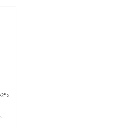
2″ х
ИЯ