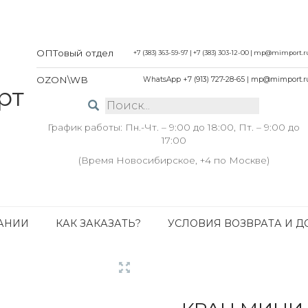
ОПТовый отдел
+7 (383) 363-59-97
|
+7 (383) 303-12-00
|
mp@mimport.r
OZON\WB
WhatsApp +7 (913) 727-28-65
|
mp@mimport.r
График работы: Пн.-Чт. – 9:00 до 18:00, Пт. – 9:00 до
17:00
(Время Новосибирское, +4 по Москве)
АНИИ
КАК ЗАКАЗАТЬ?
УСЛОВИЯ ВОЗВРАТА И Д