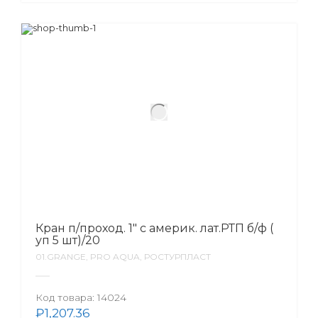
Кран п/проход. 1″ с америк. лат.РТП б/ф (
уп 5 шт)/20
01.GRANGE, PRO AQUA, РОСТУРПЛАСТ
Код товара:
14024
₽
1,207.36