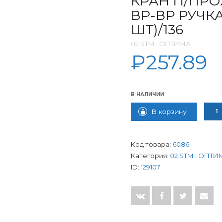
КРАН П/ПРОХ
ВР-ВР РУЧКА
ШТ)/136
02.SТМ , ОПТИМА
₽
257.89
В НАЛИЧИИ
КОЛИ
В корзину
Код товара:
6086
Категория:
02.SТМ , ОПТИ
ID:
129107