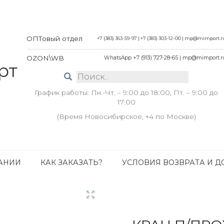
ОПТовый отдел
+7 (383) 363-59-97
|
+7 (383) 303-12-00
|
mp@mimport.r
OZON\WB
WhatsApp +7 (913) 727-28-65
|
mp@mimport.r
График работы: Пн.-Чт. – 9:00 до 18:00, Пт. – 9:00 до
17:00
(Время Новосибирское, +4 по Москве)
АНИИ
КАК ЗАКАЗАТЬ?
УСЛОВИЯ ВОЗВРАТА И Д