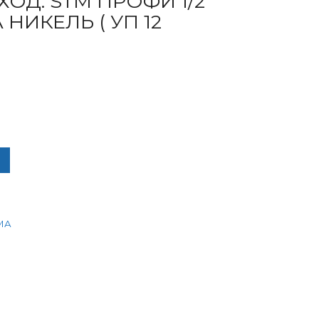
ОД. SТМ ПРОФИ 1/2″
 НИКЕЛЬ ( УП 12
ЧЕСТВО ТОВАРА КРАН П/ПРОХОД. SТМ ПРОФИ 1/2" ВР-ВР РУЧКА Н
МА