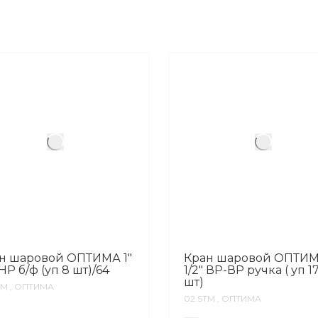
н шаровой ОПТИМА 1″
Кран шаровой ОПТИ
НР б/ф (уп 8 шт)/64
1/2″ ВР-ВР ручка ( уп 17
шт)
ТМ , ОПТИМА
02.SТМ , ОПТИМА