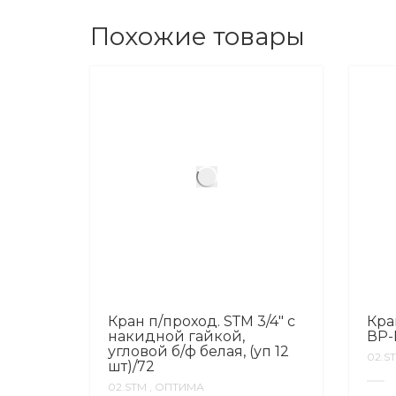
Похожие товары
Кран п/проход. SТМ 3/4″ с
Кра
накидной гайкой,
ВР-
угловой б/ф белая, (уп 12
02.S
шт)/72
02.SТМ , ОПТИМА