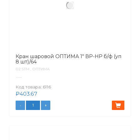
Кран шаровой ОПТИМА 1″ ВР-НР б/ф (уп
8 шт)/64
02.SТМ , ОПТИМА
Код товара:
6116
₽
403.67