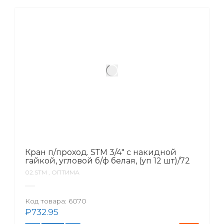
Кран п/проход. SТМ 3/4″ с накидной
гайкой, угловой б/ф белая, (уп 12 шт)/72
02.SТМ , ОПТИМА
Код товара:
6070
₽
732.95