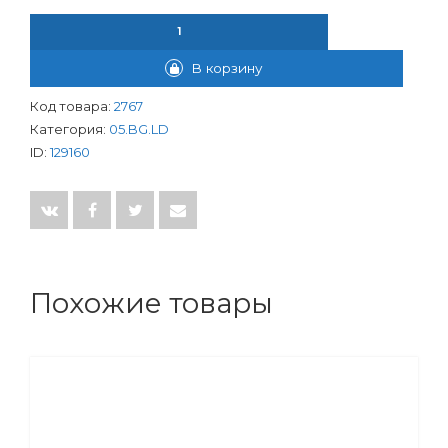
КОЛИЧЕСТВО ТОВАРА КРАН ШАР. LD 1 " ВР-НР АРТ.47.302.25 Б/
В корзину
Код товара:
2767
Категория:
05.BG.LD
ID:
129160
Похожие товары