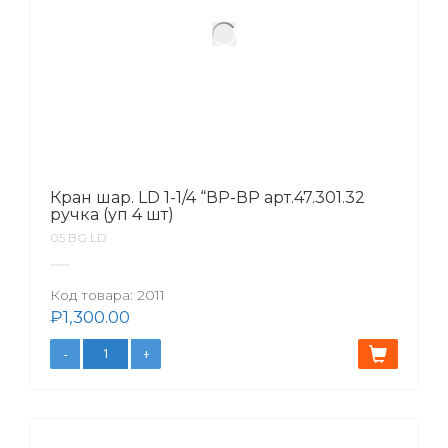
Кран шар. LD 1-1/4 “ВР-ВР арт.47.301.32
ручка (уп 4 шт)
05.BG.LD
Код товара:
2011
₽
1,300.00