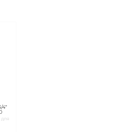
/4″
0
 ДЛЯ