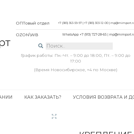
ОПТовый отдел
+7 (383) 363-59-97
|
+7 (383) 303-12-00
|
mp@mimport.r
OZON\WB
WhatsApp +7 (913) 727-28-65
|
mp@mimport.r
График работы: Пн.-Чт. – 9:00 до 18:00, Пт. – 9:00 до
17:00
(Время Новосибирское, +4 по Москве)
АНИИ
КАК ЗАКАЗАТЬ?
УСЛОВИЯ ВОЗВРАТА И Д