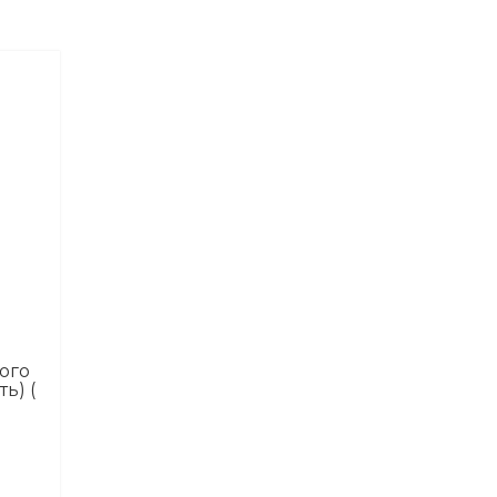
ого
ь) (