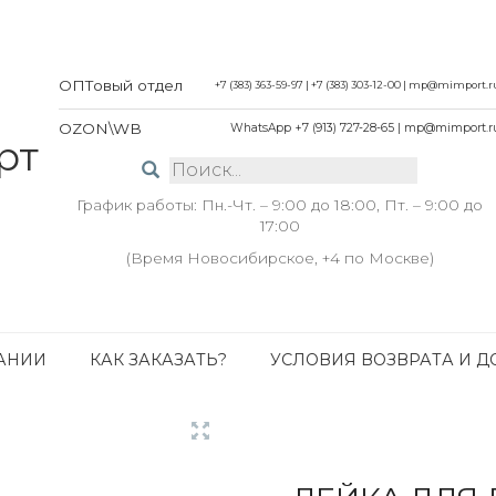
ОПТовый отдел
+7 (383) 363-59-97
|
+7 (383) 303-12-00
|
mp@mimport.r
OZON\WB
WhatsApp +7 (913) 727-28-65
|
mp@mimport.r
График работы: Пн.-Чт. – 9:00 до 18:00, Пт. – 9:00 до
17:00
(Время Новосибирское, +4 по Москве)
АНИИ
КАК ЗАКАЗАТЬ?
УСЛОВИЯ ВОЗВРАТА И Д