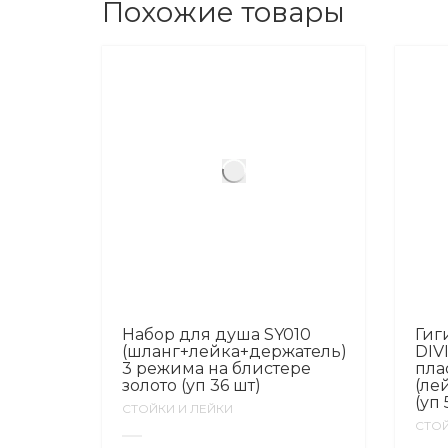
Похожие товары
Набор для душа SY010
Гиг
(шланг+лейка+держатель)
DIV
3 режима на блистере
пла
золото (уп 36 шт)
(ле
(уп 
СТОЙКИ И ЛЕЙКИ
СТОЙ