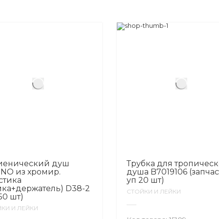
иенический душ
Трубка для тропическ
INO из хромир.
душа B7019106 (запчаст
стика
уп 20 шт)
йка+держатель) D38-2
СТОЙКИ И ЛЕЙКИ
50 шт)
КИ И ЛЕЙКИ