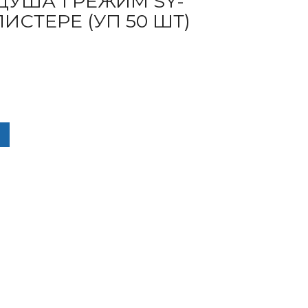
ДУША 1 РЕЖИМ SY-
ЛИСТЕРЕ (УП 50 ШТ)
ЧЕСТВО ТОВАРА ЛЕЙКА ДЛЯ ДУША 1 РЕЖИМ SY-1002СF НА БЛИСТ