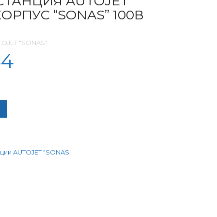
СТАНЦИЯ AUTOJET
ОРПУС “SONAS” 100В
OJET "SONAS"
44
ЧЕСТВО ТОВАРА НАСОСНАЯ СТАНЦИЯ AUTOJET ЧУГУННЫЙ КОРПУ
ции AUTOJET "SONAS"