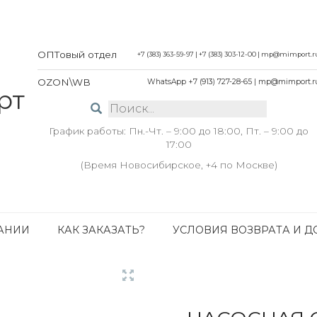
ОПТовый отдел
+7 (383) 363-59-97
|
+7 (383) 303-12-00
|
mp@mimport.r
OZON\WB
WhatsApp +7 (913) 727-28-65
|
mp@mimport.r
График работы: Пн.-Чт. – 9:00 до 18:00, Пт. – 9:00 до
17:00
(Время Новосибирское, +4 по Москве)
АНИИ
КАК ЗАКАЗАТЬ?
УСЛОВИЯ ВОЗВРАТА И Д