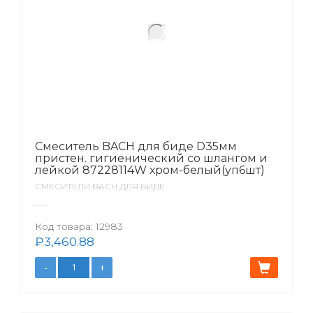
Смеситель BACH для биде D35мм
пристен. гигиенический со шлангом и
лейкой 87228114W хром-белый(уп6шт)
СМЕСИТЕЛИ BACH ДЛЯ БИДЕ
Код товара:
12983
₽
3,460.88