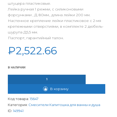
штуцера пластиковые.
Лейка ручная 1 режми, с силиконовыми
форсунками , Д 80мм., длина лейки 200 мм.
Настенное крепление лейки пластиковое с 2-мя
крепежными отверстиями, в комплекте 2 дюбель-
шурупа Д5,5 мм.
Паспорт, гарантийный талон.
₽
2,522.66
В НАЛИЧИИ
КОЛИЧЕСТВО ТОВАРА СМЕСИТЕЛЬ КАПИТОШКА ДЛЯ ВАННЫ ША
В корзину
Код товара:
15647
Категория:
Смесители Капитошка для ванны и душа
ID:
149941