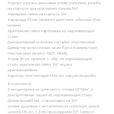
Корпус и ручка цинковый сплав (силумин), резьба
на корпусе для крепления излива 3/4″
Накидные гайки на корпусе 3/4″
Картридж 35 мм. прямого действия, обычный (без
ножек).
Крепежная гайка картриджа из нержавеющей
стали
Декоративный колпачек на гайке пластиковый
Дивертер встроенный, кран-букса в диверторе
пластиковая (аналог 11629, 9848).
Излив 35 см. прямой, L-обр. из нержавеющей
стали, крепежная гайка 3/4″, втулка
крепежная18мм.
Аэратор пластиковый М24 мм. наружняя резба.
В комплекте:
2 эксцентрика из цинкового сплава 1/2″Х3/4″, 2
декоративные чашки из нержавеющей стали
Диаметром63 мм., 2 прокладки на 3/4″.
Шланг душевой с металличекой оплеткой, длина
шланга 135 см., с 2-мя прокладками 1/2″. Гайки и