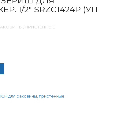
 ЗЕРИШ ДЛЯ
Р. 1/2″ SRZC1424P (УП
 РАКОВИНЫ, ПРИСТЕННЫЕ
ЧЕСТВО ТОВАРА СМЕСИТЕЛЬ ЗЕРИШ ДЛЯ РАКОВИНЫ КЕР. 1/2" SRZ
ICH для раковины, пристенные