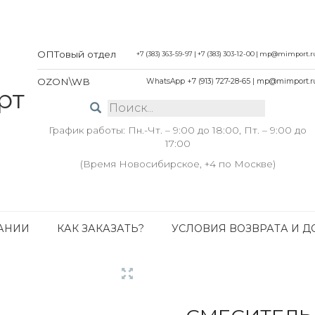
ОПТовый отдел
+7 (383) 363-59-97
|
+7 (383) 303-12-00
|
mp@mimport.r
OZON\WB
WhatsApp +7 (913) 727-28-65
|
mp@mimport.r
График работы: Пн.-Чт. – 9:00 до 18:00, Пт. – 9:00 до
17:00
(Время Новосибирское, +4 по Москве)
АНИИ
КАК ЗАКАЗАТЬ?
УСЛОВИЯ ВОЗВРАТА И Д