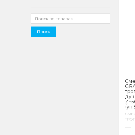
Поиск
Сме
GRA
тро
ду
ZF5
(уп 
СМЕ
ТРО