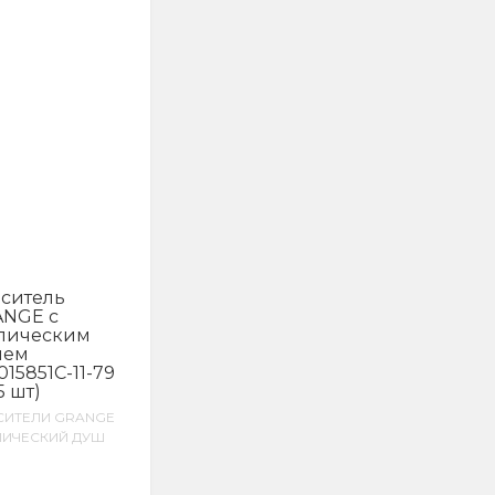
ситель
NGE с
пическим
шем
015851C-11-79
5 шт)
СИТЕЛИ GRANGE
ПИЧЕСКИЙ ДУШ