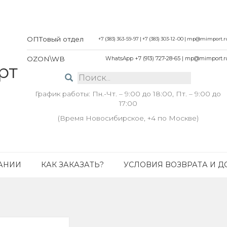
ОПТовый отдел
+7 (383) 363-59-97
|
+7 (383) 303-12-00
|
mp@mimport.r
OZON\WB
WhatsApp +7 (913) 727-28-65
|
mp@mimport.r
График работы: Пн.-Чт. – 9:00 до 18:00, Пт. – 9:00 до
17:00
(Время Новосибирское, +4 по Москве)
АНИИ
КАК ЗАКАЗАТЬ?
УСЛОВИЯ ВОЗВРАТА И Д