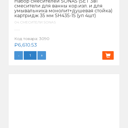
Набор смесителей SONAS (SET 3в1
смесители для ванны кор.изл. и для
умывальника монолит+душевая стойка)
картридж 35 мм SH435-15 (уп 4шт)
04.СМЕСИТЕЛИ SONAS
Код товара:
3090
₽
6,610.53