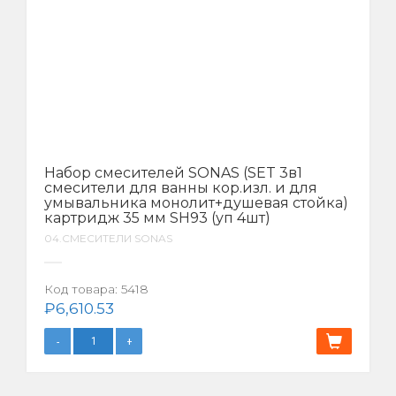
Набор смесителей SONAS (SET 3в1
смесители для ванны кор.изл. и для
умывальника монолит+душевая стойка)
картридж 35 мм SH93 (уп 4шт)
04.СМЕСИТЕЛИ SONAS
Код товара:
5418
₽
6,610.53