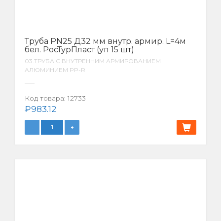
Труба PN25 Д32 мм внутр. армир. L=4м
бел. РосТурПласт (уп 15 шт)
03.ТРУБА С ВНУТРЕННИМ АРМИРОВАНИЕМ
АЛЮМИНИЕМ PP-R
Код товара:
12733
₽
983.12