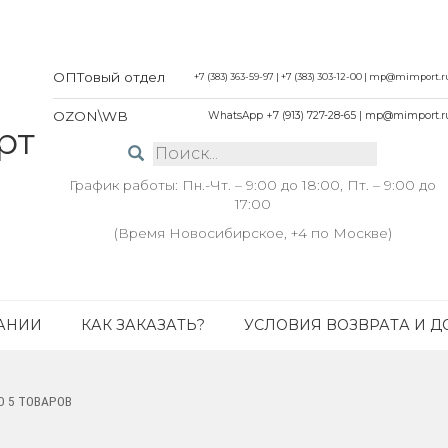
ОПТовый отдел
+7 (383) 363-59-97
|
+7 (383) 303-12-00
|
mp@mimport.r
OZON\WB
WhatsApp +7 (913) 727-28-65
|
mp@mimport.r
График работы: Пн.-Чт. – 9:00 до 18:00, Пт. – 9:00 до
17:00
(Время Новосибирское, +4 по Москве)
АНИИ
КАК ЗАКАЗАТЬ?
УСЛОВИЯ ВОЗВРАТА И Д
 5 ТОВАРОВ