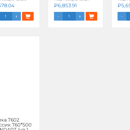
578.04
₽
6,853.91
₽
5,6
ка 7602
ссик 760*500
NDART (уп 1