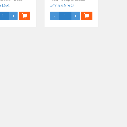
51.54
₽
7,445.90