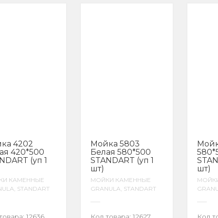
Я
ка 4202
Мойка 5803
Мойк
ая 420*500
Белая 580*500
580*
NDART (уп 1
STANDART (уп 1
STAN
шт)
шт)
КИ КАМЕННЫЕ
МОЙКИ КАМЕННЫЕ
МОЙК
ULA, STANDART
GRANULA, STANDART
GRANU
товара:
12636
Код товара:
12627
Код т