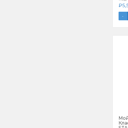
₽
5,
Мой
Кла
STA