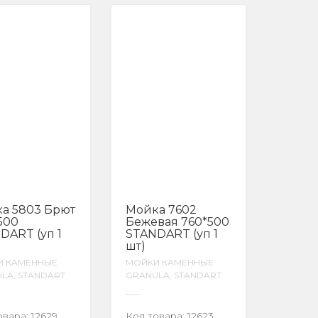
а 5803 Брют
Мойка 7602
500
Бежевая 760*500
DART (уп 1
STANDART (уп 1
шт)
И КАМЕННЫЕ
МОЙКИ КАМЕННЫЕ
LA, STANDART
GRANULA, STANDART
овара:
12629
Код товара:
12623