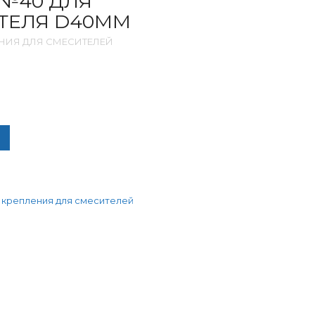
 №40 ДЛЯ
ТЕЛЯ D40ММ
НИЯ ДЛЯ СМЕСИТЕЛЕЙ
ИЧЕСТВО ТОВАРА РЕМ.НАБОР №40 ДЛЯ ШАР.СМЕСИТЕЛЯ D40
 крепления для смесителей