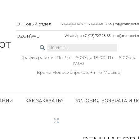
ОПТовый отдел
+7 (383) 363-59-97
|
+7 (383) 303-12-00
|
mp@mimport.r
OZON\WB
WhatsApp +7 (913) 727-28-65
|
mp@mimport.r
График работы: Пн.-Чт. – 9:00 до 18:00, Пт. – 9:00 до
17:00
(Время Новосибирское, +4 по Москве)
АНИИ
КАК ЗАКАЗАТЬ?
УСЛОВИЯ ВОЗВРАТА И Д