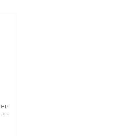
Р-НР
 ДЛЯ