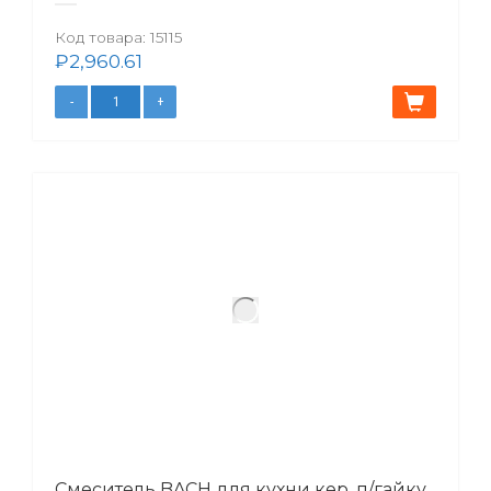
Код товара:
15115
₽
2,960.61
Смеситель BACH для кухни кер. п/гайку