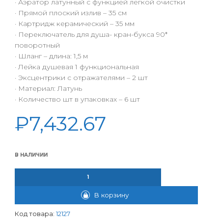
· Аэратор латунный с функцией легкой очистки
· Прямой плоский излив – 35 см
· Картридж керамический – 35 мм
· Переключатель для душа- кран-букса 90*
поворотный
· Шланг – длина: 1,5 м
· Лейка душевая 1 функциональная
· Эксцентрики с отражателями – 2 шт
· Материал: Латунь
· Количество шт в упаковках – 6 шт
₽
7,432.67
В НАЛИЧИИ
КОЛИЧЕСТВО ТОВАРА СМЕСИТЕЛЬ BACH ДЛЯ ВАННЫ ШАР. D
В корзину
Код товара:
12127