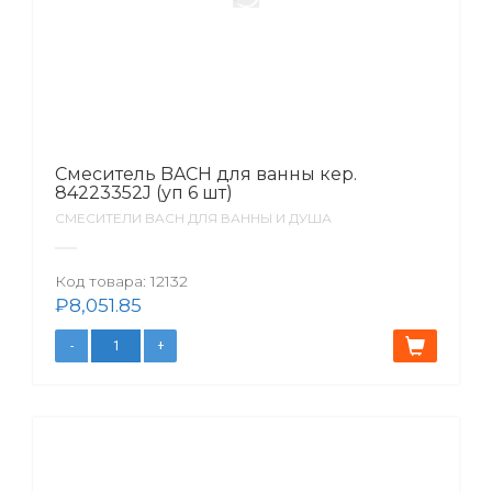
Смеситель BACH для ванны кер.
84223352J (уп 6 шт)
СМЕСИТЕЛИ BACH ДЛЯ ВАННЫ И ДУША
Код товара:
12132
₽
8,051.85