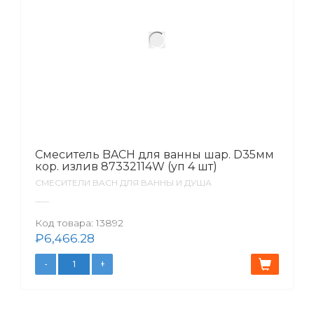
Смеситель BACH для ванны шар. D35мм
кор. излив 87332114W (уп 4 шт)
СМЕСИТЕЛИ BACH ДЛЯ ВАННЫ И ДУША
Код товара:
13892
₽
6,466.28