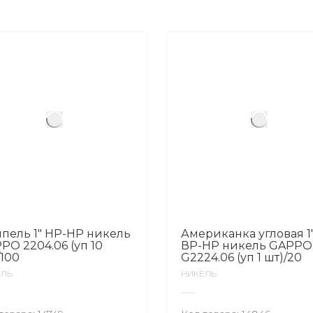
пель 1″ НР-НР никель
Американка угловая 1
PO 2204.06 (уп 10
ВР-НР никель GAPPO
/100
G2224.06 (уп 1 шт)/20
ЕЛЬ
НИКЕЛЬ