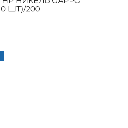
″ НР НИКЕЛЬ GAPPO
10 ШТ)/200
ЧЕСТВО ТОВАРА ЗАГЛУШКА 1" НР НИКЕЛЬ GAPPO G2217.06 (УП 10