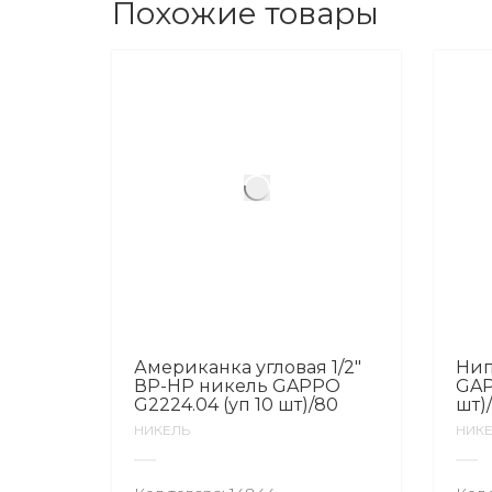
Похожие товары
Американка угловая 1/2″
Нип
ВР-НР никель GAPPO
GAP
G2224.04 (уп 10 шт)/80
шт)
НИКЕЛЬ
НИК