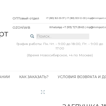
ОПТовый отдел
+7 (383) 363-59-97
|
+7 (383) 303-12-00
|
mp@mimport.r
OZON\WB
WhatsApp +7 (913) 727-28-65
|
mp@mimport.r
График работы: Пн.-Чт. – 9:00 до 18:00, Пт. – 9:00 до
17:00
(Время Новосибирское, +4 по Москве)
АНИИ
КАК ЗАКАЗАТЬ?
УСЛОВИЯ ВОЗВРАТА И Д