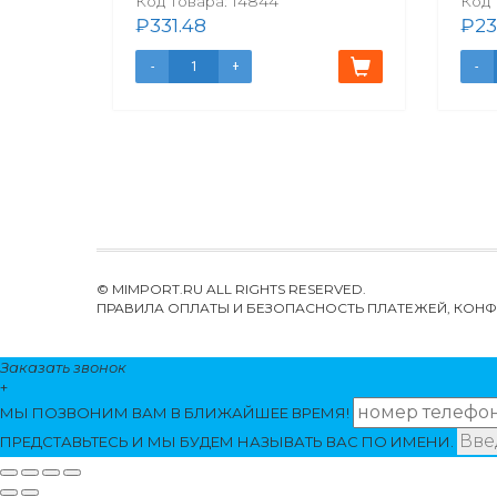
Код товара:
14844
Код 
₽
331.48
₽
23
© MIMPORT.RU ALL RIGHTS RESERVED.
ПРАВИЛА ОПЛАТЫ И БЕЗОПАСНОСТЬ ПЛАТЕЖЕЙ, КО
Заказать звонок
+
МЫ ПОЗВОНИМ
ВАМ
В БЛИЖАЙШЕЕ ВРЕМЯ!
ПРЕДСТАВЬТЕСЬ И МЫ БУДЕМ НАЗЫВАТЬ ВАС ПО ИМЕНИ.