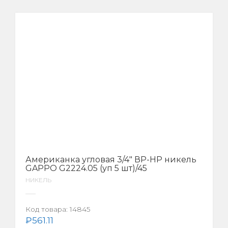
Американка угловая 3/4″ ВР-НР никель
GAPPO G2224.05 (уп 5 шт)/45
НИКЕЛЬ
Код товара:
14845
₽
561.11