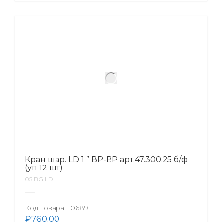
Кран шар. LD 1 ” ВР-ВР арт.47.300.25 б/ф
(уп 12 шт)
05.BG.LD
Код товара:
10689
₽
760.00