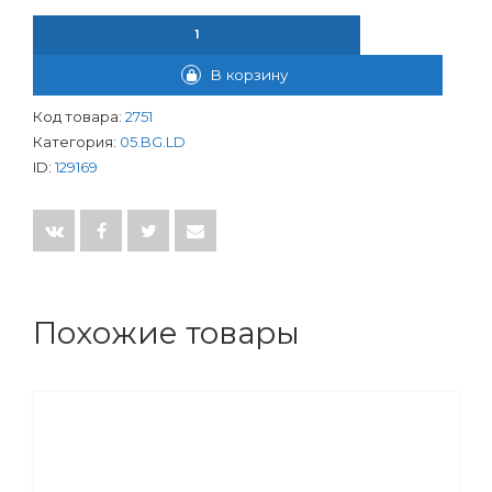
КОЛИЧЕСТВО ТОВАРА КРАН ШАР. LD 1/2 " ВР-ВР АРТ.47.301.15 
В корзину
Код товара:
2751
Категория:
05.BG.LD
ID:
129169
Похожие товары