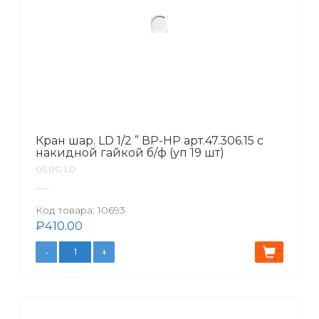
Кран шар. LD 1/2 ” ВР-НР арт.47.306.15 с
накидной гайкой б/ф (уп 19 шт)
05.BG.LD
Код товара:
10693
₽
410.00