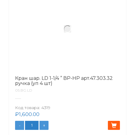
Кран шар. LD 1-1/4 ” ВР-НР арт.47.303.32
ручка (уп 4 шт)
05.BG.LD
Код товара:
4319
₽
1,600.00