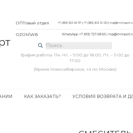
ОПТовый отдел
+7 (383) 363-59-97
|
+7 (383) 303-12-00
|
mp@mimport.r
OZON\WB
WhatsApp +7 (913) 727-28-65
|
mp@mimport.r
График работы: Пн.-Чт. – 9:00 до 18:00, Пт. – 9:00 до
17:00
(Время Новосибирское, +4 по Москве)
АНИИ
КАК ЗАКАЗАТЬ?
УСЛОВИЯ ВОЗВРАТА И Д