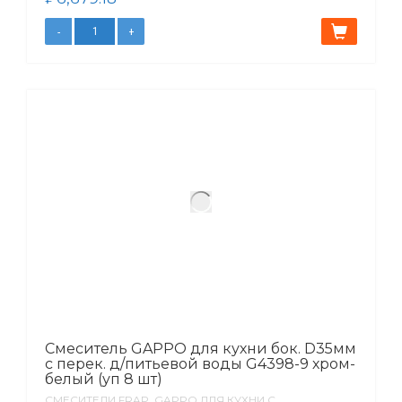
Смеситель GAPPO для кухни бок. D35мм
с перек. д/питьевой воды G4398-9 хром-
белый (уп 8 шт)
СМЕСИТЕЛИ FRAP, GAPPO ДЛЯ КУХНИ С