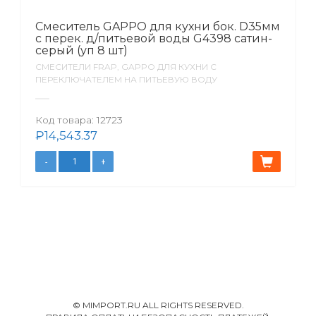
Смеситель GAPPO для кухни бок. D35мм
с перек. д/питьевой воды G4398 сатин-
серый (уп 8 шт)
СМЕСИТЕЛИ FRAP, GAPPO ДЛЯ КУХНИ С
ПЕРЕКЛЮЧАТЕЛЕМ НА ПИТЬЕВУЮ ВОДУ
Код товара:
12723
₽
14,543.37
© MIMPORT.RU ALL RIGHTS RESERVED.