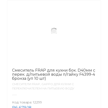
Смеситель FRAP для кухни бок. D40мм с
перек. д/питьевой воды п/гайку F4399-4
бронза (уп 10 шт)
СМЕСИТЕЛИ FRAP, GAPPO ДЛЯ КУХНИ С
ПЕРЕКЛЮЧАТЕЛЕМ НА ПИТЬЕВУЮ ВОДУ
Код товара:
12299
₽
6,679.18