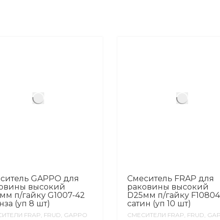
ситель GAPPO для
Смеситель FRAP для
овины высокий
раковины высокий
мм п/гайку G1007-42
D25мм п/гайку F10804
нза (уп 8 шт)
сатин (уп 10 шт)
ИТЕЛИ FRAP, FRUD, GAPPO
СМЕСИТЕЛИ FRAP, FRUD, GA