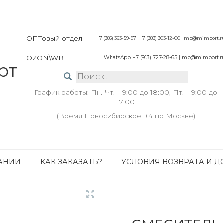
ОПТовый отдел
+7 (383) 363-59-97
|
+7 (383) 303-12-00
|
mp@mimport.r
OZON\WB
WhatsApp +7 (913) 727-28-65
|
mp@mimport.r
График работы: Пн.-Чт. – 9:00 до 18:00, Пт. – 9:00 до
17:00
(Время Новосибирское, +4 по Москве)
АНИИ
КАК ЗАКАЗАТЬ?
УСЛОВИЯ ВОЗВРАТА И Д