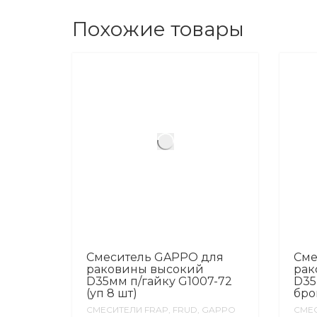
Похожие товары
Смеситель GAPPO для
Сме
раковины высокий
рак
D35мм п/гайку G1007-72
D35
(уп 8 шт)
бро
СМЕСИТЕЛИ FRAP, FRUD, GAPPO
СМЕС