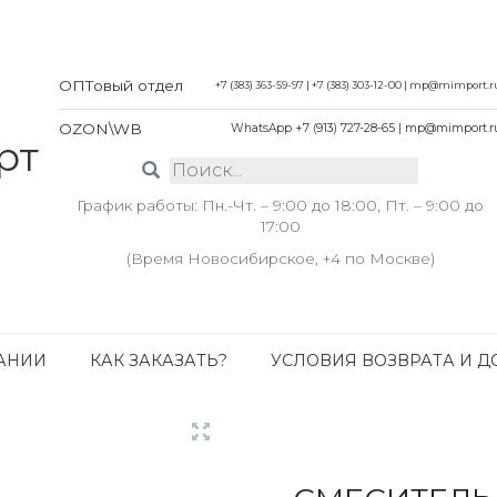
ОПТовый отдел
+7 (383) 363-59-97
|
+7 (383) 303-12-00
|
mp@mimport.r
OZON\WB
WhatsApp +7 (913) 727-28-65
|
mp@mimport.r
График работы: Пн.-Чт. – 9:00 до 18:00, Пт. – 9:00 до
17:00
(Время Новосибирское, +4 по Москве)
АНИИ
КАК ЗАКАЗАТЬ?
УСЛОВИЯ ВОЗВРАТА И Д