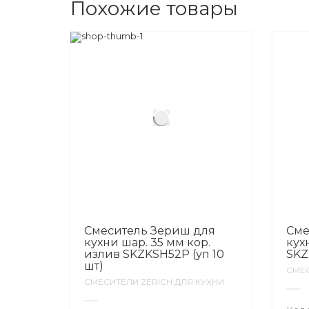
Похожие товары
Смеситель Зериш для
Сме
кухни шар. 35 мм кор.
кух
излив SKZKSH52P (уп 10
SKZ
шт)
СМЕС
СМЕСИТЕЛИ ZERICH ДЛЯ КУХНИ