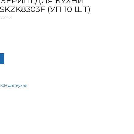
 ЗЕРИШ ДЛЯ КУХНИ
SKZK8303F (УП 10 ШТ)
КУХНИ
ЧЕСТВО ТОВАРА СМЕСИТЕЛЬ ЗЕРИШ ДЛЯ КУХНИ ШАР. 40 ММ SKZ
ICH для кухни